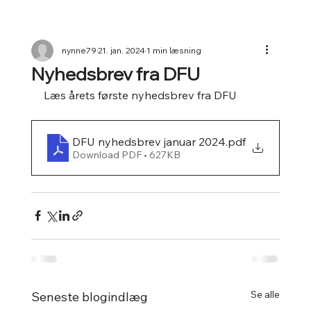
nynne79
21. jan. 2024
1 min læsning
Nyhedsbrev fra DFU
Læs årets første nyhedsbrev fra DFU
DFU nyhedsbrev januar 2024
.pdf
Download PDF • 627KB
Se alle
Seneste blogindlæg