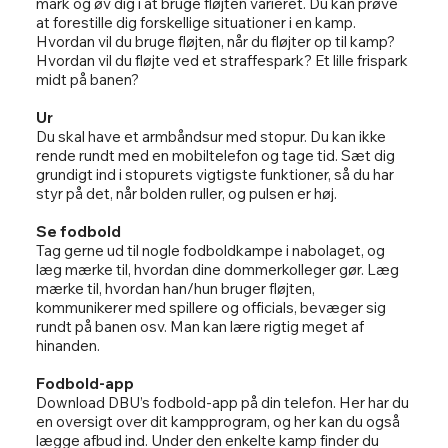
mark og øv dig i at bruge fløjten varieret. Du kan prøve
at forestille dig forskellige situationer i en kamp.
Hvordan vil du bruge fløjten, når du fløjter op til kamp?
Hvordan vil du fløjte ved et straffespark? Et lille frispark
midt på banen?
Ur
Du skal have et armbåndsur med stopur. Du kan ikke
rende rundt med en mobiltelefon og tage tid. Sæt dig
grundigt ind i stopurets vigtigste funktioner, så du har
styr på det, når bolden ruller, og pulsen er høj.
Se fodbold
Tag gerne ud til nogle fodboldkampe i nabolaget, og
læg mærke til, hvordan dine dommerkolleger gør. Læg
mærke til, hvordan han/hun bruger fløjten,
kommunikerer med spillere og officials, bevæger sig
rundt på banen osv. Man kan lære rigtig meget af
hinanden.
Fodbold-app
Download DBU’s fodbold-app på din telefon. Her har du
en oversigt over dit kampprogram, og her kan du også
lægge afbud ind. Under den enkelte kamp finder du