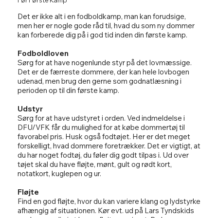
Før Første Kamp
Det er ikke alt i en fodboldkamp, man kan forudsige,
men her er nogle gode råd til, hvad du som ny dommer
kan forberede dig på i god tid inden din første kamp.
Fodboldloven
Sørg for at have nogenlunde styr på det lovmæssige.
Det er de færreste dommere, der kan hele lovbogen
udenad, men brug den gerne som godnatlæsning i
perioden op til din første kamp.
Udstyr
Sørg for at have udstyret i orden. Ved indmeldelse i
DFU/VFK får du mulighed for at købe dommertøj til
favorabel pris. Husk også fodtøjet. Her er det meget
forskelligt, hvad dommere foretrækker. Det er vigtigt, at
du har noget fodtøj, du føler dig godt tilpas i. Ud over
tøjet skal du have fløjte, mønt, gult og rødt kort,
notatkort, kuglepen og ur.
Fløjte
Find en god fløjte, hvor du kan variere klang og lydstyrke
afhængig af situationen. Kør evt. ud på Lars Tyndskids