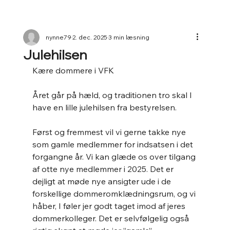
nynne79
2. dec. 2025
3 min læsning
Julehilsen
Kære dommere i VFK
Året går på hæld, og traditionen tro skal I 
have en lille julehilsen fra bestyrelsen.
Først og fremmest vil vi gerne takke nye 
som gamle medlemmer for indsatsen i det 
forgangne år. Vi kan glæde os over tilgang 
af otte nye medlemmer i 2025. Det er 
dejligt at møde nye ansigter ude i de 
forskellige dommeromklædningsrum, og vi 
håber, I føler jer godt taget imod af jeres 
dommerkolleger. Det er selvfølgelig også 