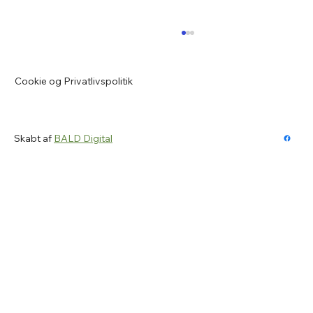
Opvarmningstrøje og t-shirt til
medlemmer af VFK
Cookie og Privatlivspolitik
Kære VFK medlem Vi minder om, at næste
mulighed for at prøve vores
opvarmningstrøje og tilhørende t-shirt er
mandag den 15. juni 2026 fra kl. 17.00 i Vrå
Skabt af
BALD Digital
Idrætscenter - i forbindelse med afvikling af