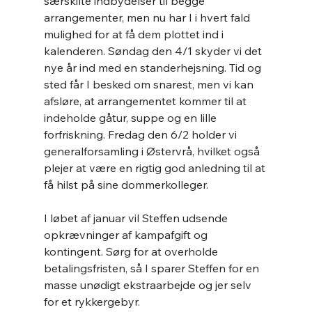
særskilte indbydelser til begge 
arrangementer, men nu har I i hvert fald 
mulighed for at få dem plottet ind i 
kalenderen. Søndag den 4/1 skyder vi det 
nye år ind med en standerhejsning. Tid og 
sted får I besked om snarest, men vi kan 
afsløre, at arrangementet kommer til at 
indeholde gåtur, suppe og en lille 
forfriskning. Fredag den 6/2 holder vi 
generalforsamling i Østervrå, hvilket også 
plejer at være en rigtig god anledning til at 
få hilst på sine dommerkolleger.
I løbet af januar vil Steffen udsende 
opkrævninger af kampafgift og 
kontingent. Sørg for at overholde 
betalingsfristen, så I sparer Steffen for en 
masse unødigt ekstraarbejde og jer selv 
for et rykkergebyr.