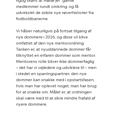
rigtig skønt at møde jer ”gamle” 
medlemmer rundt omkring, og få 
udvekslet de sidste nye røverhistorier fra 
fodboldbanerne.
Vi håber naturligvis på fortsat tilgang af 
nye dommere i 2026, og disse vil blive 
omfattet af den nye mentorordning. 
Tanken er, at nyuddannede dommer får 
tilknyttet en erfaren dommer som mentor. 
Mentorens rolle bliver ikke dommerfaglig 
– det har vi vejledere og udviklere til – men 
i stedet en sparringspartner, den nye 
dommer kan snakke med i opstartsfasen, 
hvis man har oplevet noget, man har brug 
for at snakke om. Målet er, at ordningen 
skal være med til at sikre mindre frafald af 
nyere dommere.