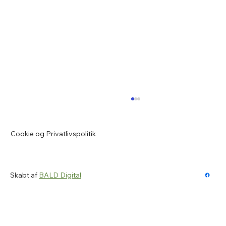
Opvarmningstrøje og t-shirt til
medlemmer af VFK
Cookie og Privatlivspolitik
Kære VFK medlem Vi minder om, at næste
mulighed for at prøve vores
opvarmningstrøje og tilhørende t-shirt er
mandag den 15. juni 2026 fra kl. 17.00 i Vrå
Skabt af
BALD Digital
Idrætscenter - i forbindelse med afvikling af