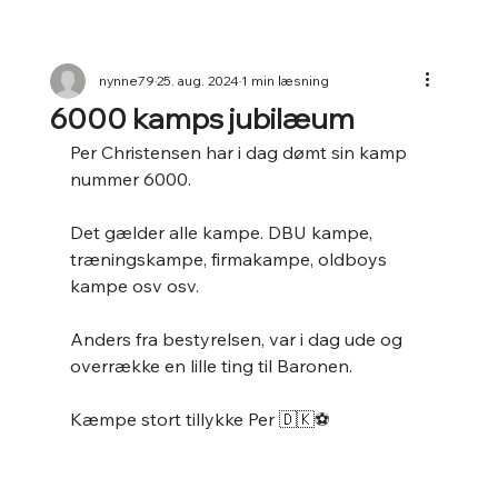
nynne79
25. aug. 2024
1 min læsning
6000 kamps jubilæum
Per Christensen har i dag dømt sin kamp 
nummer 6000. 
Det gælder alle kampe. DBU kampe, 
træningskampe, firmakampe, oldboys 
kampe osv osv. 
Anders fra bestyrelsen, var i dag ude og 
overrække en lille ting til Baronen. 
Kæmpe stort tillykke Per 🇩🇰⚽️